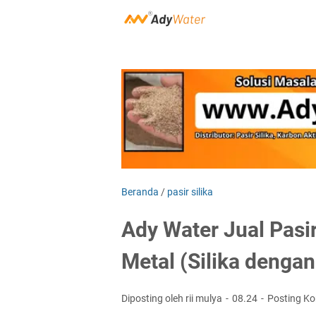
Beranda
/
pasir silika
Ady Water Jual Pasi
Metal (Silika denga
Diposting oleh rii mulya
08.24
Posting K