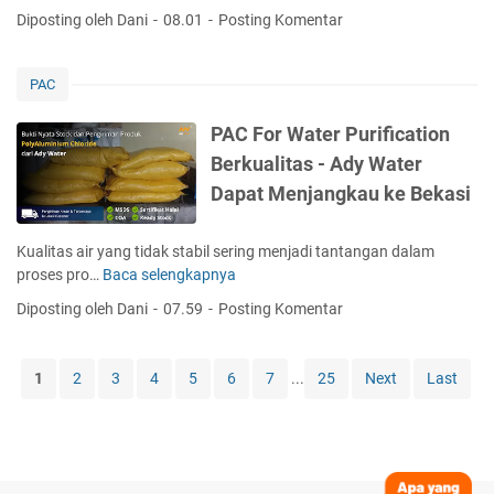
m
u
A
a
f
Diposting oleh Dani
08.01
Posting Komentar
t
k
L
C
t
i
e
e
o
F
m
c
r
B
k
o
e
PAC
a
M
a
a
r
n
t
e
t
s
W
t
PAC For Water Purification
i
n
u
i
a
P
o
j
Berkualitas - Ady Water
k
t
e
n
a
Dapat Menjangkau ke Bekasi
e
e
r
P
n
B
r
K
o
g
o
P
a
w
Kualitas air yang tidak stabil sering menjadi tantangan dalam
k
g
u
r
d
proses pro…
Baca selengkapnya
a
P
o
r
u
e
u
A
Diposting oleh Dani
07.59
Posting Komentar
r
i
n
r
W
C
f
g
-
i
F
i
a
A
l
o
1
2
3
4
5
6
7
...
25
Next
Last
c
n
d
a
r
a
-
y
y
W
t
A
W
a
a
i
d
a
h
t
o
y
t
k
e