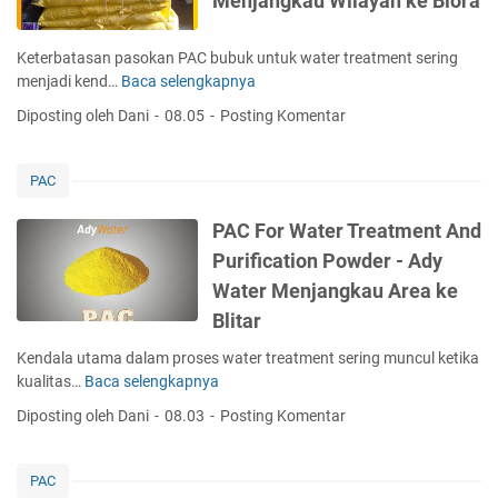
Menjangkau Wilayah ke Blora
e
a
r
t
T
Keterbatasan pasokan PAC bubuk untuk water treatment sering
m
r
menjadi kend…
Baca selengkapnya
P
e
e
A
n
Diposting oleh Dani
08.05
Posting Komentar
a
C
t
t
F
R
m
o
e
PAC
e
r
a
n
W
d
PAC For Water Treatment And
t
a
y
Purification Powder - Ady
S
t
S
o
Water Menjangkau Area ke
e
t
l
r
Blitar
o
u
T
c
t
Kendala utama dalam proses water treatment sering muncul ketika
r
k
i
kualitas…
Baca selengkapnya
P
e
-
o
A
a
A
Diposting oleh Dani
08.03
Posting Komentar
n
C
t
d
T
F
m
y
e
o
e
PAC
W
p