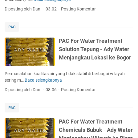
P
A
Diposting oleh Dani
03.02
Posting Komentar
C
C
h
PAC
e
m
PAC For Water Treatment
i
Solution Tepung - Ady Water
c
Menjangkau Lokasi ke Bogor
a
l
F
Permasalahan kualitas air yang tidak stabil di berbagai wilayah
o
sering m…
Baca selengkapnya
P
r
A
Diposting oleh Dani
08.06
Posting Komentar
W
C
a
F
t
o
PAC
e
r
r
W
PAC For Water Treatment
T
a
Chemicals Bubuk - Ady Water
r
t
e