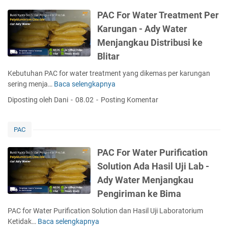
r
n
a
u
W
t
PAC For Water Treatment Per
t
n
a
C
e
Karungan - Ady Water
g
t
h
r
-
Menjangkau Distribusi ke
e
e
T
A
r
Blitar
m
e
d
T
i
r
y
Kebutuhan PAC for water treatment yang dikemas per karungan
r
c
s
W
sering menja…
Baca selengkapnya
P
e
a
e
a
A
a
l
d
Diposting oleh Dani
08.02
Posting Komentar
t
C
t
s
i
e
F
m
B
a
r
o
e
PAC
u
u
M
r
n
b
n
e
W
t
PAC For Water Purification
u
t
n
a
A
k
u
Solution Ada Hasil Uji Lab -
j
t
n
-
k
Ady Water Menjangkau
a
e
d
A
K
n
r
Pengiriman ke Bima
P
d
i
g
T
u
y
r
PAC for Water Purification Solution dan Hasil Uji Laboratorium
k
r
r
W
i
Ketidak…
Baca selengkapnya
a
P
e
i
a