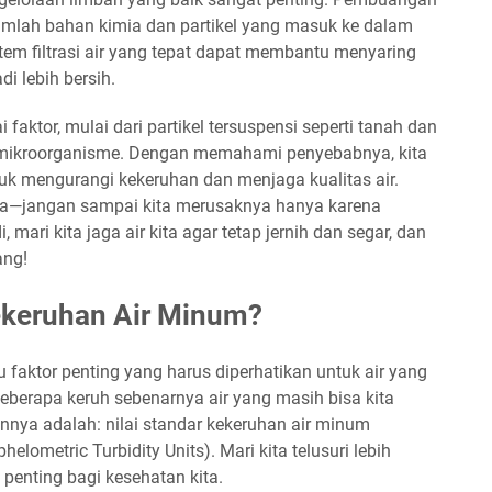
umlah bahan kimia dan partikel yang masuk ke dalam
istem filtrasi air yang tepat dapat membantu menyaring
di lebih bersih.
faktor, mulai dari partikel tersuspensi seperti tanah dan
n mikroorganisme. Dengan memahami penyebabnya, kita
k mengurangi kekeruhan dan menjaga kualitas air.
arga—jangan sampai kita merusaknya hanya karena
 mari kita jaga air kita agar tetap jernih dan segar, dan
ang!
Kekeruhan Air Minum?
 faktor penting yang harus diperhatikan untuk air yang
seberapa keruh sebenarnya air yang masih bisa kita
ya adalah: nilai standar kekeruhan air minum
elometric Turbidity Units). Mari kita telusuri lebih
penting bagi kesehatan kita.