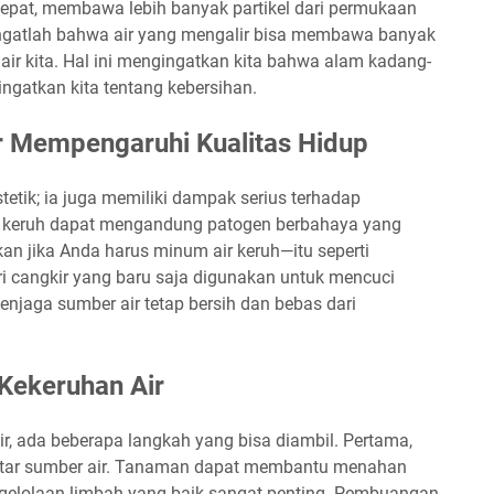
 cepat, membawa lebih banyak partikel dari permukaan
, ingatlah bahwa air yang mengalir bisa membawa banyak
air kita. Hal ini mengingatkan kita bahwa alam kadang-
ngatkan kita tentang kebersihan.
 Mempengaruhi Kualitas Hidup
etik; ia juga memiliki dampak serius terhadap
ng keruh dapat mengandung patogen berbahaya yang
n jika Anda harus minum air keruh—itu seperti
i cangkir yang baru saja digunakan untuk mencuci
menjaga sumber air tetap bersih dan bebas dari
Kekeruhan Air
r, ada beberapa langkah yang bisa diambil. Pertama,
ekitar sumber air. Tanaman dapat membantu menahan
gelolaan limbah yang baik sangat penting. Pembuangan