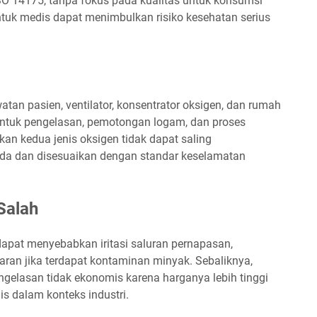
 ISO 14175, tanpa fokus pada kualitas untuk konsumsi
uk medis dapat menimbulkan risiko kesehatan serius
an pasien, ventilator, konsentrator oksigen, dan rumah
 untuk pengelasan, pemotongan logam, dan proses
ikan kedua jenis oksigen tidak dapat saling
eda dan disesuaikan dengan standar keselamatan
Salah
apat menyebabkan iritasi saluran pernapasan,
ran jika terdapat kontaminan minyak. Sebaliknya,
elasan tidak ekonomis karena harganya lebih tinggi
s dalam konteks industri.