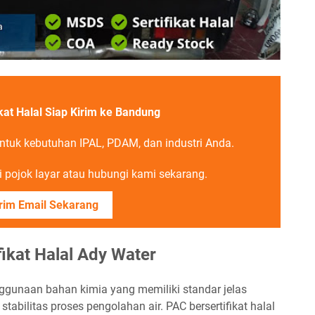
kat Halal Siap Kirim ke Bandung
untuk kebutuhan IPAL, PDAM, dan industri Anda.
 pojok layar atau hubungi kami sekarang.
rim Email Sekarang
ikat Halal Ady Water
ggunaan bahan kimia yang memiliki standar jelas
tabilitas proses pengolahan air. PAC bersertifikat halal