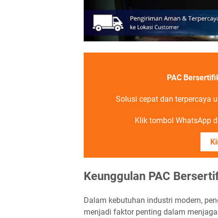
PAC Bersertifi
Solusi cepat dan terpercaya 
Klik tombol WhatsApp di
Ki
Keunggulan PAC Bersertif
Dalam kebutuhan industri modern, pen
menjadi faktor penting dalam menjaga s