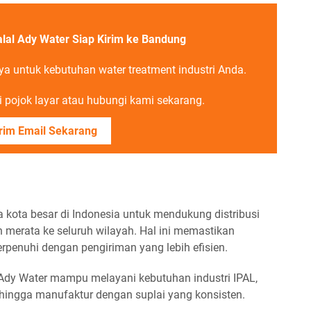
alal Ady Water Siap Kirim ke Bandung
ya untuk kebutuhan water treatment industri Anda.
 pojok layar atau hubungi kami sekarang.
rim Email Sekarang
 kota besar di Indonesia untuk mendukung distribusi
an merata ke seluruh wilayah. Hal ini memastikan
erpenuhi dengan pengiriman yang lebih efisien.
 Ady Water mampu melayani kebutuhan industri IPAL,
ingga manufaktur dengan suplai yang konsisten.