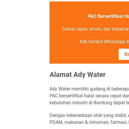
PAC Bersertifikat H
Solusi cepat, aman, dan terperca
Klik tombol WhatsApp di
Ki
Alamat Ady Water
Ady Water memiliki gudang di beberapa
PAC bersertifikat halal secara cepat d
kebutuhan industri di Bandung dapat t
Dengan ketersediaan stok yang stabil,
PDAM, makanan & minuman, farmasi, h