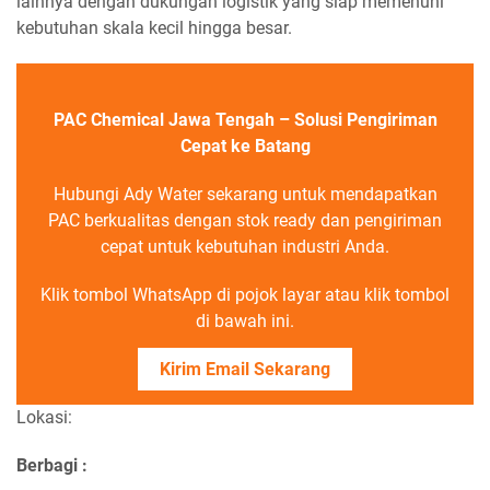
lainnya dengan dukungan logistik yang siap memenuhi
kebutuhan skala kecil hingga besar.
PAC Chemical Jawa Tengah – Solusi Pengiriman
Cepat ke Batang
Hubungi Ady Water sekarang untuk mendapatkan
PAC berkualitas dengan stok ready dan pengiriman
cepat untuk kebutuhan industri Anda.
Klik tombol WhatsApp di pojok layar atau klik tombol
di bawah ini.
Kirim Email Sekarang
Lokasi:
Berbagi :