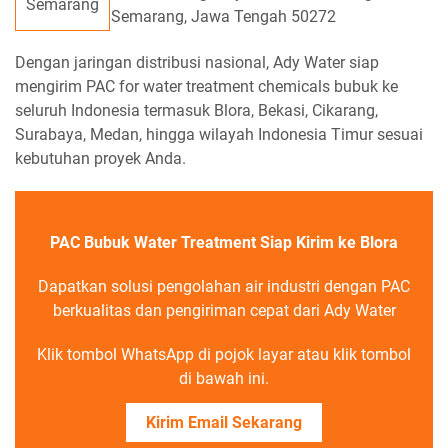
Semarang
Semarang, Jawa Tengah 50272
Dengan jaringan distribusi nasional, Ady Water siap
mengirim PAC for water treatment chemicals bubuk ke
seluruh Indonesia termasuk Blora, Bekasi, Cikarang,
Surabaya, Medan, hingga wilayah Indonesia Timur sesuai
kebutuhan proyek Anda.
PAC Bubuk Water Treatment Siap Kirim ke Blora
Dapatkan solusi pengolahan air industri dengan PAC
berkualitas dan pengiriman cepat dari Ady Water
Klik tombol WhatsApp di pojok layar atau klik tombol
di bawah ini.
Kirim Email Sekarang