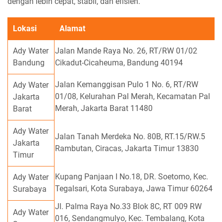
dengan lebih cepat, stabil, dan efisien.
Lokasi
Alamat
Ady Water
Jalan Mande Raya No. 26, RT/RW 01/02
Bandung
Cikadut-Cicaheuma, Bandung 40194
Jalan Kemanggisan Pulo 1 No. 6, RT/RW
Ady Water
01/08, Kelurahan Pal Merah, Kecamatan Pal
Jakarta
Merah, Jakarta Barat 11480
Barat
Ady Water
Jalan Tanah Merdeka No. 80B, RT.15/RW.5
Jakarta
Rambutan, Ciracas, Jakarta Timur 13830
Timur
Kupang Panjaan I No.18, DR. Soetomo, Kec.
Ady Water
Tegalsari, Kota Surabaya, Jawa Timur 60264
Surabaya
Jl. Palma Raya No.33 Blok 8C, RT 009 RW
Ady Water
016, Sendangmulyo, Kec. Tembalang, Kota