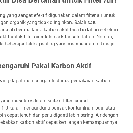
g yang sangat efektif digunakan dalam filter air untuk
gan organik yang tidak diinginkan. Salah satu
dalah berapa lama karbon aktif bisa bertahan sebelum
tif untuk filter air adalah sekitar satu tahun. Namun,
pada beberapa faktor penting yang mempengaruhi kinerja
engaruhi Pakai Karbon Aktif
a yang dapat mempengaruhi durasi pemakaian karbon
 yang masuk ke dalam sistem filter sangat
f. Jika air mengandung banyak kontaminan, bau, atau
bih cepat jenuh dan perlu diganti lebih sering. Air dengan
yebabkan karbon aktif cepat kehilangan kemampuannya