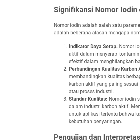
Signifikansi Nomor Iodin
Nomor iodin adalah salah satu paramete
adalah beberapa alasan mengapa nomo
Indikator Daya Serap:
Nomor io
aktif dalam menyerap kontamina
efektif dalam menghilangkan bau
Perbandingan Kualitas Karbon A
membandingkan kualitas berbaga
karbon aktif yang paling sesuai u
atau proses industri.
Standar Kualitas:
Nomor iodin se
dalam industri karbon aktif. Me
untuk aplikasi tertentu bahwa 
kebutuhan penyaringan.
Pengujian dan Interpreta