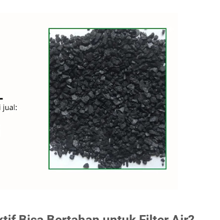
f Bisa Bertahan untuk Filter Air?