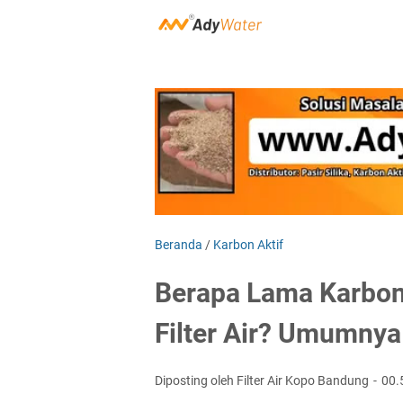
Beranda
/
Karbon Aktif
Berapa Lama Karbon 
Filter Air? Umumnya
Diposting oleh Filter Air Kopo Bandung
00.