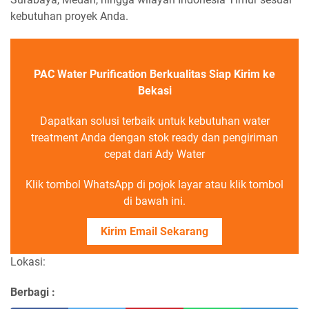
kebutuhan proyek Anda.
PAC Water Purification Berkualitas Siap Kirim ke
Bekasi
Dapatkan solusi terbaik untuk kebutuhan water
treatment Anda dengan stok ready dan pengiriman
cepat dari Ady Water
Klik tombol WhatsApp di pojok layar atau klik tombol
di bawah ini.
Kirim Email Sekarang
Lokasi:
Berbagi :