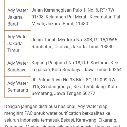
Jalan Kemanggisan Pulo 1, No. 6, RT/RW
Ady Water
01/08, Kelurahan Pal Merah, Kecamatan Pal
Jakarta
Merah, Jakarta Barat, 11480
Barat
Ady Water
Jalan Tanah Merdeka No. 80B, RT.15/RW.5
Jakarta
Rambutan, Ciracas, Jakarta Timur 13830
Timur
Kupang Panjaan I No.18, DR. Soetomo, Kec.
Ady Water
Tegalsari, Kota Surabaya, Jawa Timur 60264
Surabaya
Jl. Palma Raya No.33 Blok 8C, RT 009 RW
Ady Water
016, Sendangmulyo, Kec. Tembalang, Kota
Semarang
Semarang, Jawa Tengah 50272
Dengan jaringan distribusi nasional, Ady Water siap
mengirim PAC untuk water purification berkualitas ke
seluruh Indonesia termasuk Bekasi, Karawang, Cikarang,
Surabaya, Medan, hingga wilayah Indonesia Timur sesuai