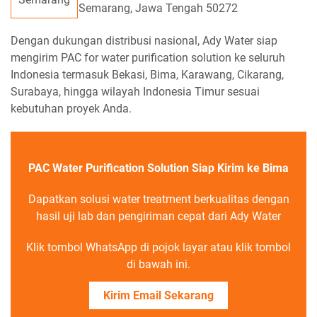
Semarang, Jawa Tengah 50272
Dengan dukungan distribusi nasional, Ady Water siap
mengirim PAC for water purification solution ke seluruh
Indonesia termasuk Bekasi, Bima, Karawang, Cikarang,
Surabaya, hingga wilayah Indonesia Timur sesuai
kebutuhan proyek Anda.
PAC Water Purification Solution Siap Kirim ke Bima
Dapatkan solusi water treatment berkualitas dengan
hasil uji lab dan pengiriman cepat dari Ady Water
Klik tombol WhatsApp di pojok layar atau klik tombol
di bawah ini.
Kirim Email Sekarang